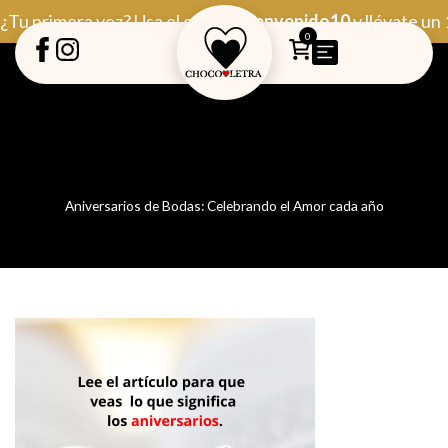
Ir
¿Tu primera vez? Usa el código
Bienvenido10
y llévate un
al
0
contenido
Aniversarios de Bodas: Celebrando el Amor cada año