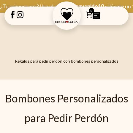
Ir
¿Tu primera vez? Usa el código
Bienvenido10
y llévate un
al
0
contenido
Regalos para pedir perdón con bombones personalizados
Bombones Personalizados
para Pedir Perdón