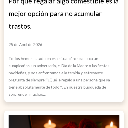
Por qué regalar algo comestible es la
mejor opción para no acumular
trastos.
25 de April de 2026
Todos hemos estado en esa situación: se acerca un
cumpleaños, un aniversario, el Día de la Madre o las fiestas
navideñas, y nos enfrentamos a la temida y estresante
pregunta de siempre: "¿Qué le regalo a una persona que ya
tiene absolutamente de todo?". En nuestra búsqueda de
sorprender, muchas...