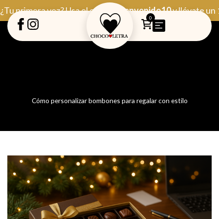
Ir
¿Tu primera vez? Usa el código
Bienvenido10
y llévate un
al
0
contenido
Cómo personalizar bombones para regalar con estilo