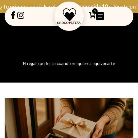
Ir
¿Tu primera vez? Usa el código
Bienvenido10
y llévate un
al
0
contenido
El regalo perfecto cuando no quieres equivocarte