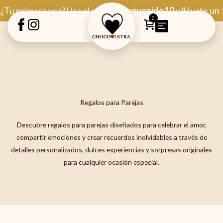
Ir
¿Tu primera vez? Usa el código
Bienvenido10
y llévate un
al
0
contenido
Regalos para Parejas
Descubre regalos para parejas diseñados para celebrar el amor,
compartir emociones y crear recuerdos inolvidables a través de
detalles personalizados, dulces experiencias y sorpresas originales
para cualquier ocasión especial.