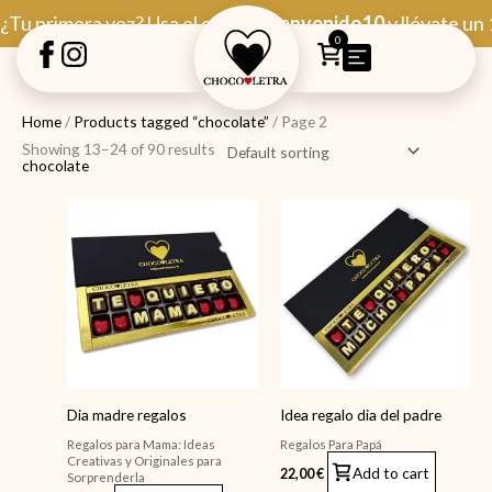
Ir
¿Tu primera vez? Usa el código
Bienvenido10
y llévate un
al
0
contenido
Home
/
Products tagged “chocolate”
/ Page 2
Showing 13–24 of 90 results
chocolate
Dia madre regalos
Idea regalo dia del padre
Regalos para Mama: Ideas
Regalos Para Papá
Creativas y Originales para
Add to cart
22,00
€
Sorprenderla