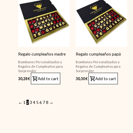
Regalo cumpleaños madre
Regalo cumpleaños papá
Bombones Personalizados y
Bombones Personalizados y
Regalos de Cumpleaños para
Regalos de Cumpleaños para
Sorprender
Sorprender
Add to cart
Add to cart
30,28
€
30,30
€
←
1
2
3
4
5
6
7
8
→