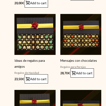
Add to cart
20,00
€
Ideas de regalos para
Mensajes con chocolates
amigos
Regalos para Parejas
Add to cart
Regalos de Navidad
28,70
€
Add to cart
23,50
€