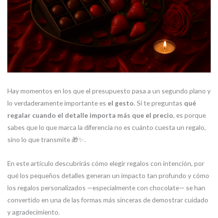
Hay momentos en los que el presupuesto pasa a un segundo plano y
lo verdaderamente importante es
el gesto
. Si te preguntas
qué
regalar cuando el detalle importa más que el precio
, es porque
sabes que lo que marca la diferencia no es cuánto cuesta un regalo,
sino lo que transmite 🎁✨.
En este artículo descubrirás cómo elegir regalos con intención, por
qué los pequeños detalles generan un impacto tan profundo y cómo
los regalos personalizados —especialmente con chocolate— se han
convertido en una de las formas más sinceras de demostrar cuidado
y agradecimiento.