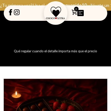
Ir
¿Tu primera vez? Usa el código
Bienvenido10
y llévate un
al
0
contenido
Qué regalar cuando el detalle importa más que el precio