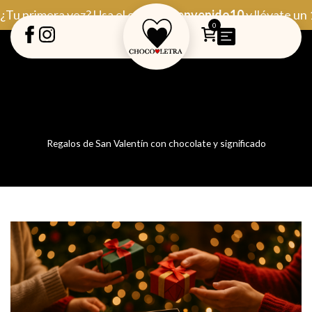
Ir
¿Tu primera vez? Usa el código
Bienvenido10
y llévate un
al
0
contenido
Regalos de San Valentín con chocolate y significado