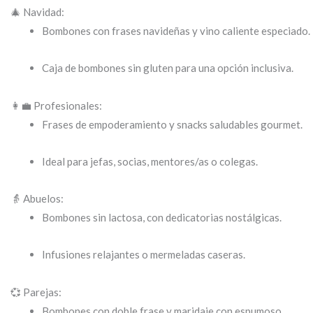
🎄 Navidad:
Bombones con frases navideñas y vino caliente especiado.
Caja de bombones sin gluten para una opción inclusiva.
👩‍💼 Profesionales:
Frases de empoderamiento y snacks saludables gourmet.
Ideal para jefas, socias, mentores/as o colegas.
👵 Abuelos:
Bombones sin lactosa, con dedicatorias nostálgicas.
Infusiones relajantes o mermeladas caseras.
💞 Parejas:
Bombones con doble frase y maridaje con espumoso.