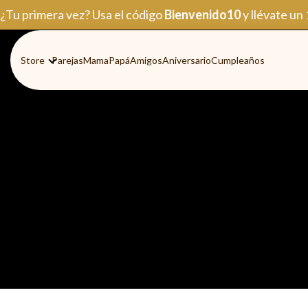
Ir
¿Tu primera vez? Usa el código
Bienvenido10
y llévate un
al
contenido
Store
Parejas
Mama
Papá
Amigos
Aniversario
Cumpleaños