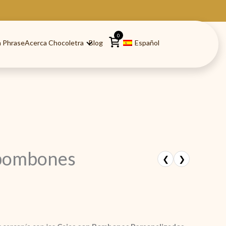
0
 Phrase
Acerca Chocoletra
Blog
Español
 bombones
❮
❯