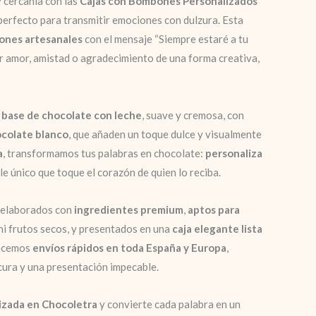
 cercanía con las
Cajas con Bombones Personalizados
 perfecto para transmitir emociones con dulzura. Esta
ones artesanales
con el mensaje “Siempre estaré a tu
ar amor, amistad o agradecimiento de una forma creativa,
a
base de chocolate con leche
, suave y cremosa, con
ocolate blanco
, que añaden un toque dulce y visualmente
a
, transformamos tus palabras en chocolate:
personaliza
le único que toque el corazón de quien lo reciba.
 elaborados con
ingredientes premium
,
aptos para
l ni frutos secos, y presentados en una
caja elegante lista
recemos
envíos rápidos en toda España y Europa
,
cura y una presentación impecable.
lizada en Chocoletra
y convierte cada palabra en un