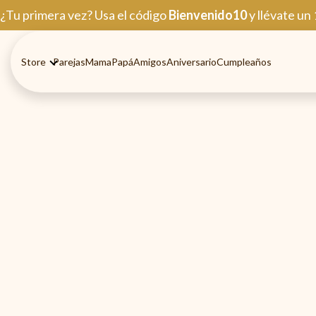
Ir
¿Tu primera vez? Usa el código
Bienvenido10
y llévate un
al
contenido
Store
Parejas
Mama
Papá
Amigos
Aniversario
Cumpleaños