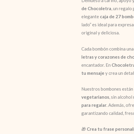
Demuestra cariño, apoyo y
de Chocoletra
, un regalo
elegante
caja de 27 bomb
lado” es ideal para expres
original y deliciosa.
Cada bombón combina un
letras y corazones de ch
encantador. En
Chocoletr
tu mensaje
y crea un detal
Nuestros bombones están
vegetarianos
, sin alcoho
para regalar
. Además, of
garantizando calidad, fres
🎁
Crea tu frase persona