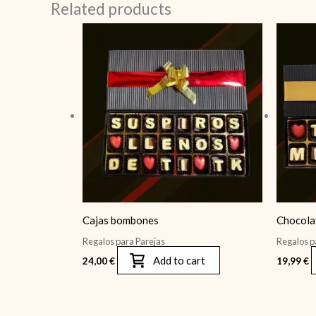
Related products
Cajas bombones
Chocola
Regalos para Parejas
Regalos p
Add to cart
24,00
€
19,99
€