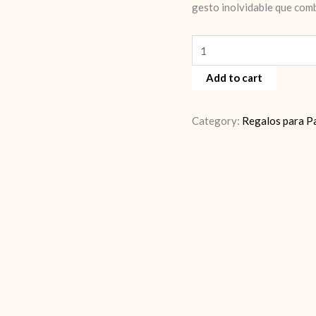
gesto inolvidable que comb
Cajas
con
Add to cart
bombones
quantity
Category:
Regalos para P