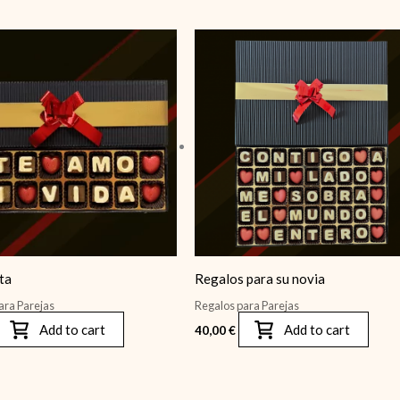
ta
Regalos para su novia
ara Parejas
Regalos para Parejas
Add to cart
Add to cart
40,00
€