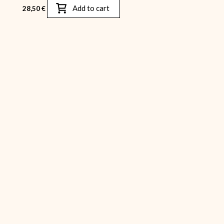
Add to cart
28,50
€