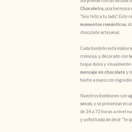
Sorprende con un detalle d
Chocoletra
, una hermosa
“Soy feliz a tu lado”. Este
momentos románticos
, d
chocolate artesanal.
Cada bombón está elabor
cremosa, y decorado con
l
toque dulce y visualmente
mensaje en chocolate
y t
hecho a mano con ingredien
Nuestros bombones son
a
secos
, y se presentan en 
de 24 a 72 horas a nivel na
y sofisticada de decir “te q