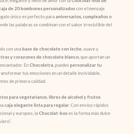
ulce, elegante y lleno de amor con la
Chocolat-box de
caja de 20 bombones personalizados
con el mensaje
 regalo único es perfecto para
aniversarios, cumpleaños o
onde las palabras se combinan con el sabor irresistible del
ado con una
base de chocolate con leche
, suave y
etras y corazones de chocolate blanco
, que aportan un
 encantador. En
Chocoletra
, puedes
personalizar tu
ransformar tus emociones en un detalle inolvidable,
tes de primera calidad.
ptos para vegetarianos
,
libres de alcohol y frutos
una
caja elegante lista para regalar
. Con envíos rápidos
cional y europeo, la
Chocolat-box
es la forma más dulce
uiero”.