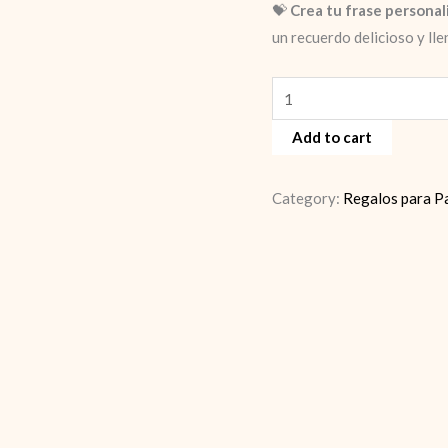
💝
Crea tu frase persona
un recuerdo delicioso y lle
Chocolat-
box
Add to cart
quantity
Category:
Regalos para P