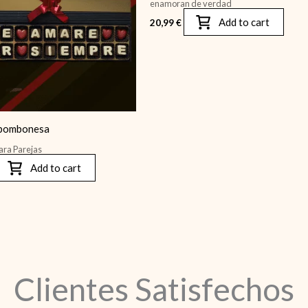
enamoran de verdad
Add to cart
20,99
€
 bombonesa
ara Parejas
Add to cart
Clientes Satisfechos