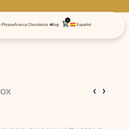
0
 Phrase
Acerca Chocoletra
Blog
Español
box
❮
❯