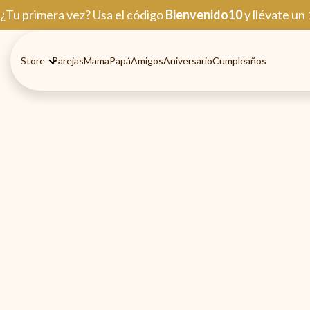
Ir
¿Tu primera vez? Usa el código
Bienvenido10
y llévate un
al
contenido
Store
Parejas
Mama
Papá
Amigos
Aniversario
Cumpleaños