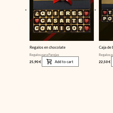
Regalos en chocolate
Caja de
Regalos para Parejas
Regalos p
Add to cart
25,90
€
22,50
€