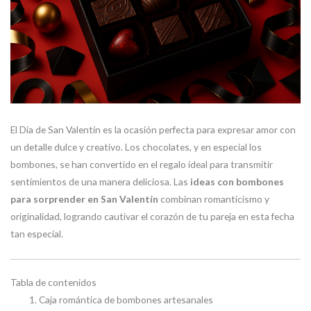
El Día de San Valentín es la ocasión perfecta para expresar amor con
un detalle dulce y creativo. Los chocolates, y en especial los
bombones, se han convertido en el regalo ideal para transmitir
sentimientos de una manera deliciosa. Las
ideas con bombones
para sorprender en San Valentín
combinan romanticismo y
originalidad, logrando cautivar el corazón de tu pareja en esta fecha
tan especial.
Tabla de contenidos
Caja romántica de bombones artesanales