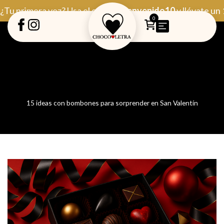
Ir
¿Tu primera vez? Usa el código
Bienvenido10
y llévate un
al
0
contenido
15 ideas con bombones para sorprender en San Valentín