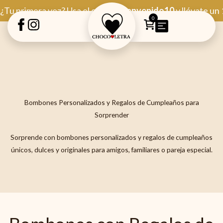
Ir
¿Tu primera vez? Usa el código
Bienvenido10
y llévate un
al
0
contenido
Bombones Personalizados y Regalos de Cumpleaños para
Sorprender
Sorprende con bombones personalizados y regalos de cumpleaños
únicos, dulces y originales para amigos, familiares o pareja especial.