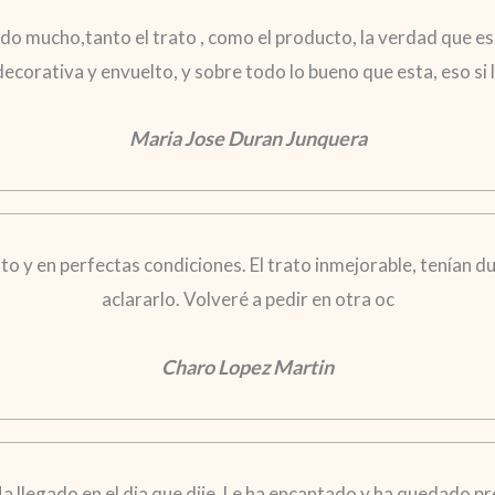
o mucho,tanto el trato , como el producto, la verdad que es
 decorativa y envuelto, y sobre todo lo bueno que esta, eso s
Maria Jose Duran Junquera
o y en perfectas condiciones. El trato inmejorable, tenían du
aclararlo. Volveré a pedir en otra oc
Charo Lopez Martin
a llegado en el dia que dije. Le ha encantado y ha quedado p