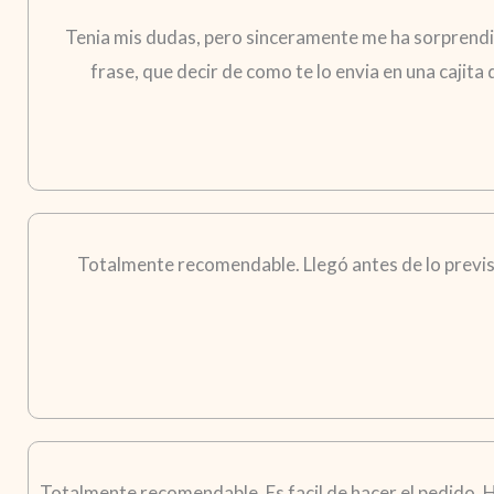
Tenia mis dudas, pero sinceramente me ha sorprendid
frase, que decir de como te lo envia en una cajita
Totalmente recomendable. Llegó antes de lo previst
Totalmente recomendable. Es facil de hacer el pedido. H