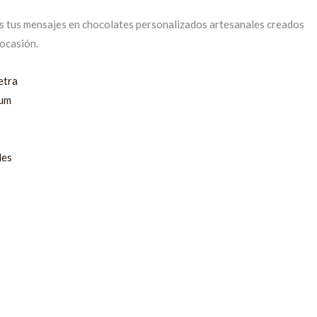
 tus mensajes en chocolates personalizados artesanales creados
 ocasión.
etra
ium
les