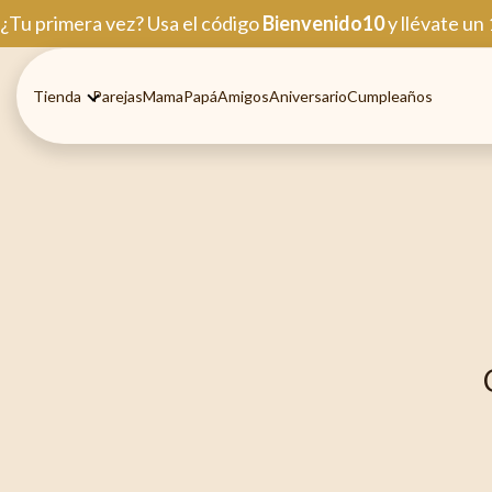
Ir
¿Tu primera vez? Usa el código
Bienvenido10
y llévate un
al
contenido
Tienda
Parejas
Mama
Papá
Amigos
Aniversario
Cumpleaños