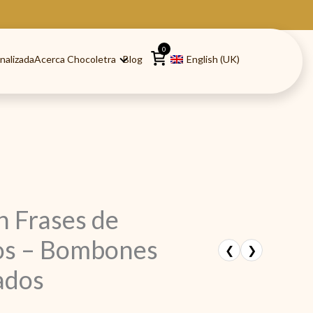
0
nalizada
Acerca Chocoletra
Blog
English (UK)
n Frases de
s – Bombones
❮
❯
ados