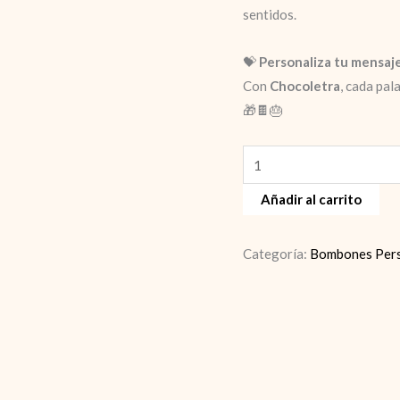
sentidos.
💝
Personaliza tu mensaje
Con
Chocoletra
, cada pal
🎁🍫🎂
Regalos
con
Añadir al carrito
Frases
de
Cumpleaños
Categoría:
Bombones Pers
–
Bombones
Personalizados
cantidad