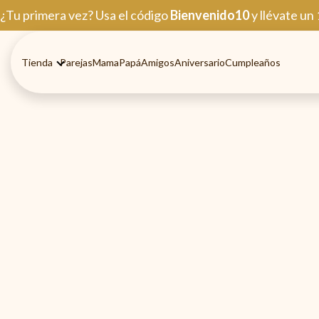
Ir
¿Tu primera vez? Usa el código
Bienvenido10
y llévate un
al
contenido
Tienda
Parejas
Mama
Papá
Amigos
Aniversario
Cumpleaños