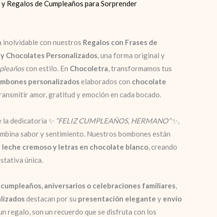
y Regalos de Cumpleaños para Sorprender
 inolvidable con nuestros
Regalos con Frases de
y Chocolates Personalizados
, una forma original y
mpleaños
con estilo. En
Chocoletra
, transformamos tus
mbones personalizados
elaborados con
chocolate
transmitir amor, gratitud y emoción en cada bocado.
e la dedicatoria ✨
“FELIZ CUMPLEAÑOS, HERMANO”
✨,
ombina sabor y sentimiento. Nuestros bombones están
 leche cremoso y letras en chocolate blanco
, creando
stativa única.
 cumpleaños, aniversarios o celebraciones familiares
,
lizados
destacan por su
presentación elegante
y
envío
un regalo, son un recuerdo que se disfruta con los