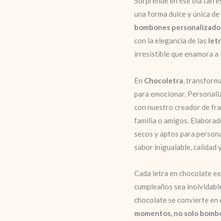
Sorprende en ese día tan e
una forma dulce y única de
bombones personalizado
con la elegancia de las
let
irresistible que enamora a l
En
Chocoletra
, transform
para emocionar. Personali
con nuestro creador de fra
familia o amigos. Elabora
secos y aptos para person
sabor inigualable, calidad 
Cada letra en chocolate ex
cumpleaños sea inolvidabl
chocolate se convierte en
momentos, no solo bomb