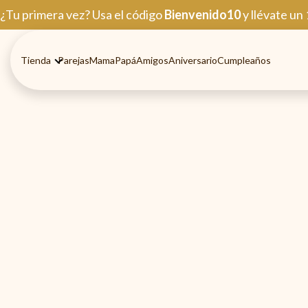
Ir
¿Tu primera vez? Usa el código
Bienvenido10
y llévate un
al
contenido
Tienda
Parejas
Mama
Papá
Amigos
Aniversario
Cumpleaños