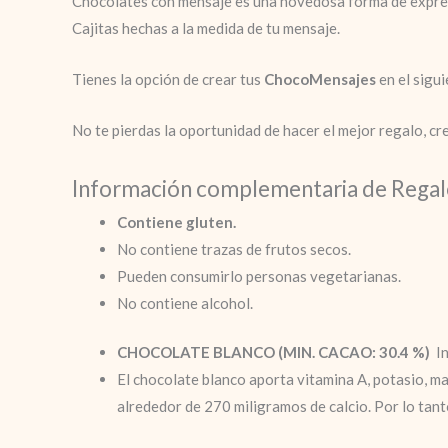
Chocolates con mensaje es una novedosa forma de expre
Cajitas hechas a la medida de tu mensaje.
Tienes la opción de crear tus
ChocoMensajes
en el sigu
No te pierdas la oportunidad de hacer el mejor regalo, c
Información complementaria de Rega
Contiene gluten.
No contiene trazas de frutos secos.
Pueden consumirlo personas vegetarianas.
No contiene alcohol.
CHOCOLATE BLANCO (MIN. CACAO: 30.4 %)
I
El chocolate blanco aporta vitamina A, potasio, ma
alrededor de 270 miligramos de calcio. Por lo tan