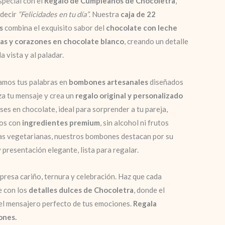
special con el
Regalo de Cumpleaños de Chocoletra
,
 decir
“Felicidades en tu día”
. Nuestra
caja de 22
s
combina el exquisito sabor del
chocolate con leche
ras y corazones en chocolate blanco
, creando un detalle
a vista y al paladar.
amos tus palabras en
bombones artesanales
diseñados
za tu mensaje y crea un
regalo original y personalizado
ses en chocolate, ideal para sorprender a tu pareja,
dos con
ingredientes premium
, sin alcohol ni frutos
as vegetarianas, nuestros bombones destacan por su
y presentación elegante, lista para regalar.
presa cariño, ternura y celebración. Haz que cada
e con los
detalles dulces de Chocoletra
, donde el
 el mensajero perfecto de tus emociones.
Regala
ones.