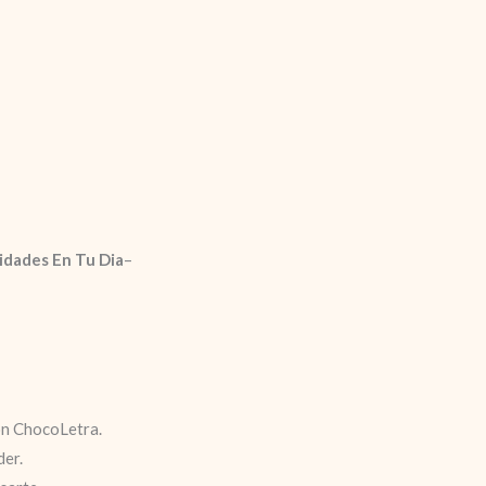
cidades En Tu Dia
–
n ChocoLetra.
der.