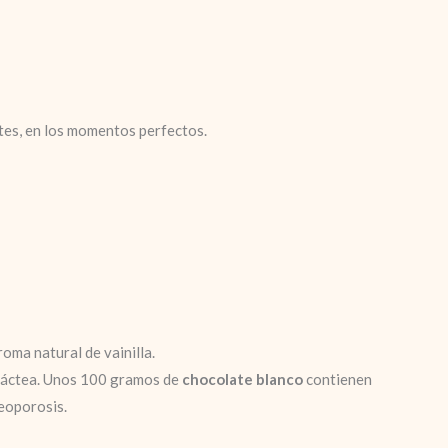
ntes, en los momentos perfectos.
roma natural de vainilla.
n láctea. Unos 100 gramos de
chocolate blanco
contienen
eoporosis.