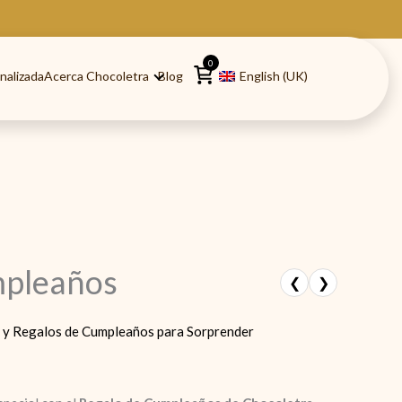
0
nalizada
Acerca Chocoletra
Blog
English (UK)
mpleaños
❮
❯
y Regalos de Cumpleaños para Sorprender