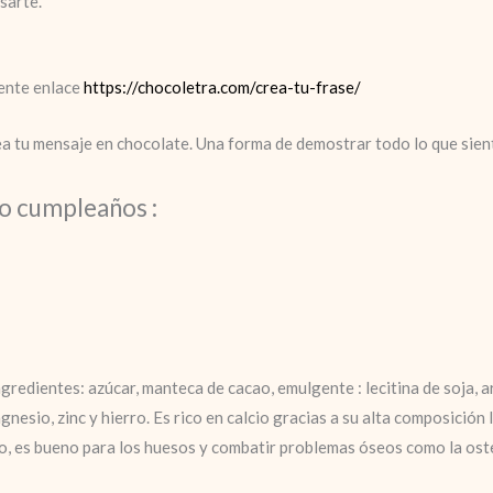
sarte.
iente enlace
https://chocoletra.com/crea-tu-frase/
rea tu mensaje en chocolate. Una forma de demostrar todo lo que sie
lo cumpleaños
:
ngredientes: azúcar, manteca de cacao, emulgente : lecitina de soja, a
gnesio, zinc y hierro. Es rico en calcio gracias a su alta composició
to, es bueno para los huesos y combatir problemas óseos como la ost