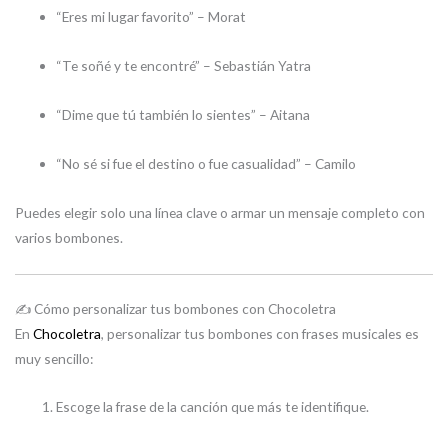
“Eres mi lugar favorito” – Morat
“Te soñé y te encontré” – Sebastián Yatra
“Dime que tú también lo sientes” – Aitana
“No sé si fue el destino o fue casualidad” – Camilo
Puedes elegir solo una línea clave o armar un mensaje completo con
varios bombones.
✍️ Cómo personalizar tus bombones con Chocoletra
En
Chocoletra
, personalizar tus bombones con frases musicales es
muy sencillo:
Escoge la frase de la canción que más te identifique.