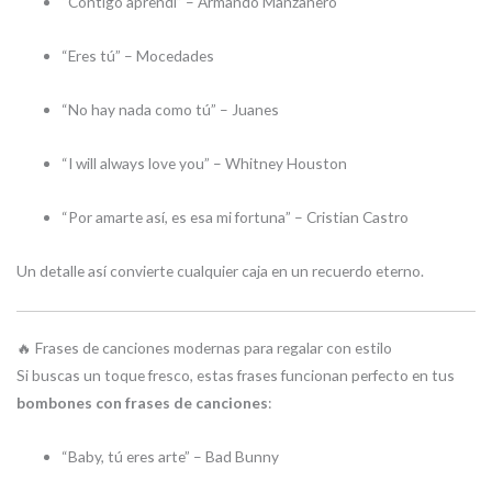
“Contigo aprendí” – Armando Manzanero
“Eres tú” – Mocedades
“No hay nada como tú” – Juanes
“I will always love you” – Whitney Houston
“Por amarte así, es esa mi fortuna” – Cristian Castro
Un detalle así convierte cualquier caja en un recuerdo eterno.
🔥 Frases de canciones modernas para regalar con estilo
Si buscas un toque fresco, estas frases funcionan perfecto en tus
bombones con frases de canciones
:
“Baby, tú eres arte” – Bad Bunny