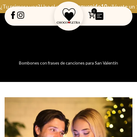
Ir
¿Tu primera vez? Usa el código
Bienvenido10
y llévate un
al
0
contenido
Bombones con frases de canciones para San Valentín