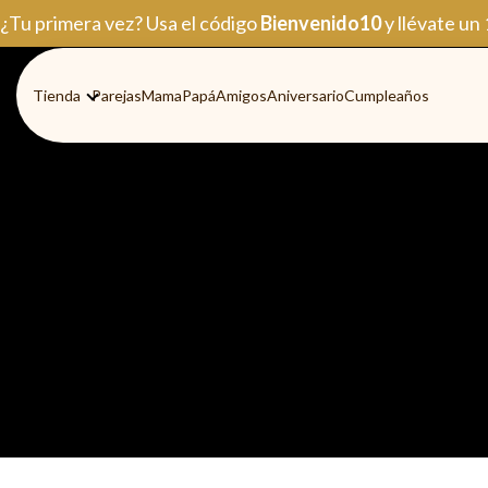
Ir
¿Tu primera vez? Usa el código
Bienvenido10
y llévate un
al
contenido
Tienda
Parejas
Mama
Papá
Amigos
Aniversario
Cumpleaños