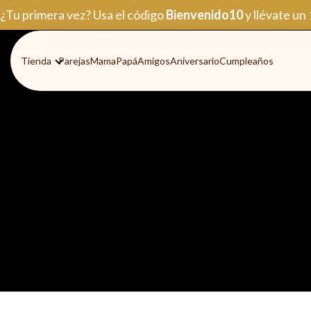
Ir
¿Tu primera vez? Usa el código
Bienvenido10
y llévate un
al
contenido
Tienda
Parejas
Mama
Papá
Amigos
Aniversario
Cumpleaños