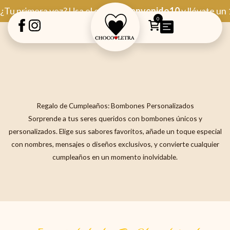
Ir
¿Tu primera vez? Usa el código
Bienvenido10
y llévate un
al
0
contenido
Regalo de Cumpleaños: Bombones Personalizados
Sorprende a tus seres queridos con bombones únicos y
personalizados. Elige sus sabores favoritos, añade un toque especial
con nombres, mensajes o diseños exclusivos, y convierte cualquier
cumpleaños en un momento inolvidable.