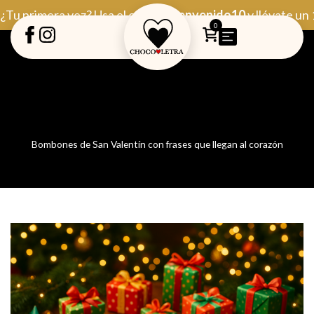
Ir
¿Tu primera vez? Usa el código
Bienvenido10
y llévate un
al
0
contenido
Bombones de San Valentín con frases que llegan al corazón