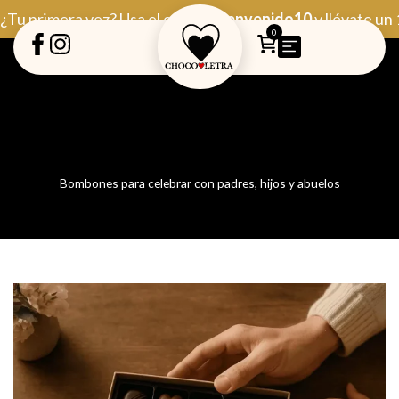
Ir
¿Tu primera vez? Usa el código
Bienvenido10
y llévate un
al
0
contenido
Bombones para celebrar con padres, hijos y abuelos