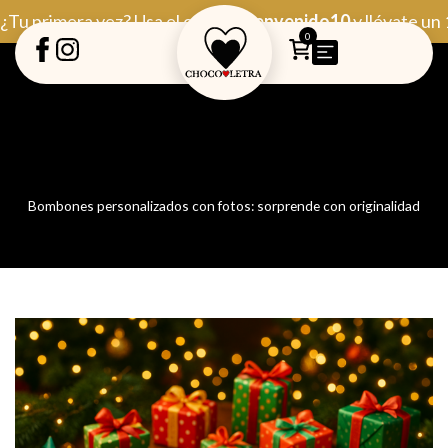
Ir
¿Tu primera vez? Usa el código
Bienvenido10
y llévate un
al
0
contenido
Bombones personalizados con fotos: sorprende con originalidad