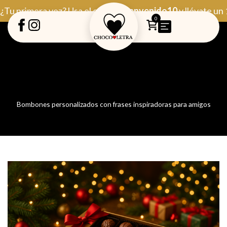
Ir
¿Tu primera vez? Usa el código
Bienvenido10
y llévate un
al
0
contenido
Bombones personalizados con frases inspiradoras para amigos