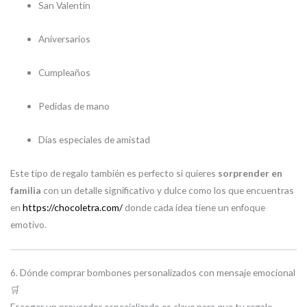
San Valentín
Aniversarios
Cumpleaños
Pedidas de mano
Días especiales de amistad
Este tipo de regalo también es perfecto si quieres
sorprender en
familia
con un detalle significativo y dulce como los que encuentras
en
https://chocoletra.com/
donde cada idea tiene un enfoque
emotivo.
6. Dónde comprar bombones personalizados con mensaje emocional
🛒
Escoger un proveedor especializado es clave para que tu regalo