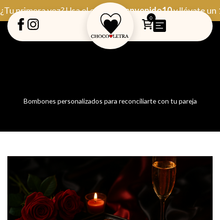
Ir
¿Tu primera vez? Usa el código
Bienvenido10
y llévate un
al
0
contenido
Bombones personalizados para reconciliarte con tu pareja