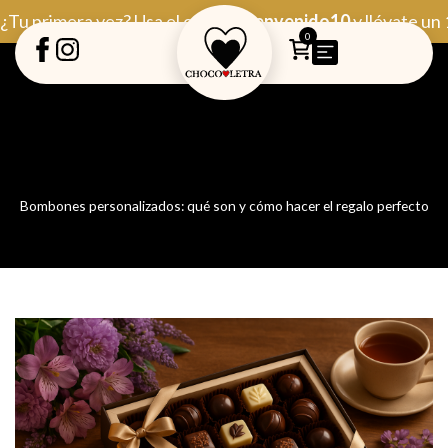
Ir
¿Tu primera vez? Usa el código
Bienvenido10
y llévate un
al
0
contenido
Bombones personalizados: qué son y cómo hacer el regalo perfecto