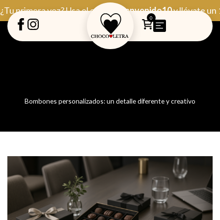
Ir
¿Tu primera vez? Usa el código
Bienvenido10
y llévate un
al
0
contenido
Bombones personalizados: un detalle diferente y creativo