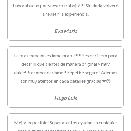
Enhorabuena por vuestro trabajo!!!! Sin duda volveré
a repetir la experiencia.
Eva Maria
La presentación es inmejorable!!!!!!es perfecto para
decir lo que sientes de manera original y muy
dulce!!!recomendaríamo!!!repetiré seguro! Además
son muy atentos en cada detalle!!gracias ❤😊
Hugo Luis
Mejor imposible! Super atentos,ayudan en cualquier
cosa o duda y te facilitan todo. De verdad que no