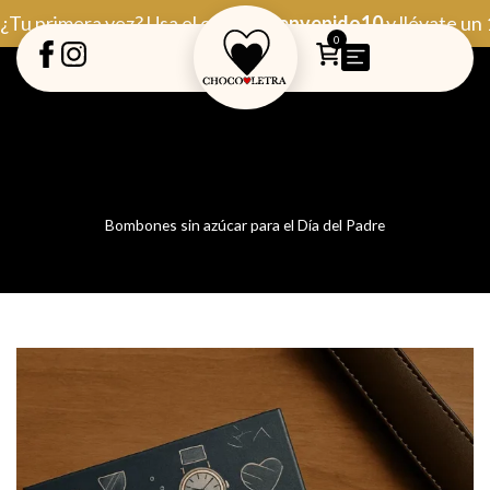
Ir
¿Tu primera vez? Usa el código
Bienvenido10
y llévate un
al
0
contenido
Bombones sin azúcar para el Día del Padre