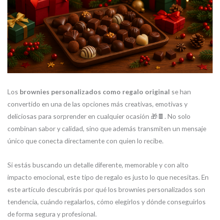
Los
brownies personalizados como regalo original
se han
convertido en una de las opciones más creativas, emotivas y
deliciosas para sorprender en cualquier ocasión 🎁🍫. No solo
combinan sabor y calidad, sino que además transmiten un mensaje
único que conecta directamente con quien lo recibe.
Si estás buscando un detalle diferente, memorable y con alto
impacto emocional, este tipo de regalo es justo lo que necesitas. En
este artículo descubrirás por qué los brownies personalizados son
tendencia, cuándo regalarlos, cómo elegirlos y dónde conseguirlos
de forma segura y profesional.