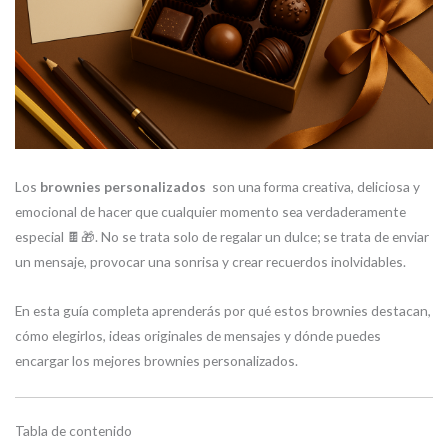
Los
brownies personalizados
son una forma creativa, deliciosa y
emocional de hacer que cualquier momento sea verdaderamente
especial 🍫🎁. No se trata solo de regalar un dulce; se trata de enviar
un mensaje, provocar una sonrisa y crear recuerdos inolvidables.
En esta guía completa aprenderás por qué estos brownies destacan,
cómo elegirlos, ideas originales de mensajes y dónde puedes
encargar los mejores brownies personalizados.
Tabla de contenido