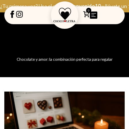
Ir
¿Tu primera vez? Usa el código
Bienvenido10
y llévate un
al
0
contenido
Chocolate y amor: la combinación perfecta para regalar