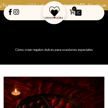
Ir
¿Tu primera vez? Usa el código
Bienvenido10
y llévate un
al
0
contenido
Cómo crear regalos dulces para ocasiones especiales