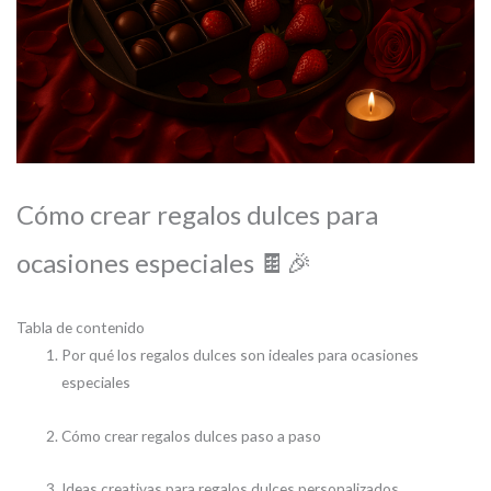
Cómo crear regalos dulces para
ocasiones especiales 🍫🎉
Tabla de contenido
Por qué los regalos dulces son ideales para ocasiones
especiales
Cómo crear regalos dulces paso a paso
Ideas creativas para regalos dulces personalizados