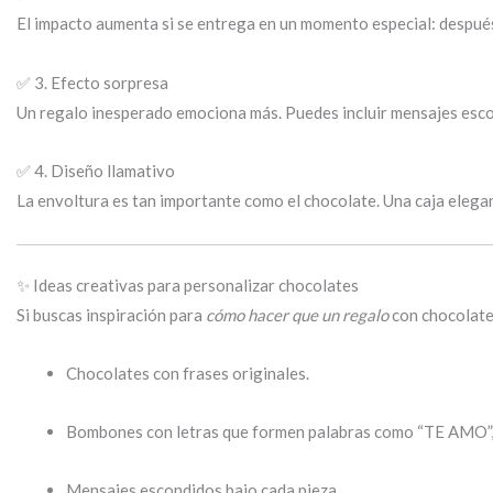
El impacto aumenta si se entrega en un momento especial: después d
✅ 3. Efecto sorpresa
Un regalo inesperado emociona más. Puedes incluir mensajes esco
✅ 4. Diseño llamativo
La envoltura es tan importante como el chocolate. Una caja elegan
✨ Ideas creativas para personalizar chocolates
Si buscas inspiración para
cómo hacer que un regalo
con chocolate 
Chocolates con frases originales.
Bombones con letras que formen palabras como “TE AMO”
Mensajes escondidos bajo cada pieza.