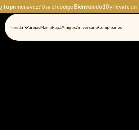
Ir
¿Tu primera vez? Usa el código
Bienvenido10
y llévate un
al
contenido
Tienda
Parejas
Mama
Papá
Amigos
Aniversario
Cumpleaños