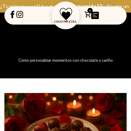
Ir
¿Tu primera vez? Usa el código
Bienvenido10
y llévate un
al
0
contenido
Cómo personalizar momentos con chocolate y cariño