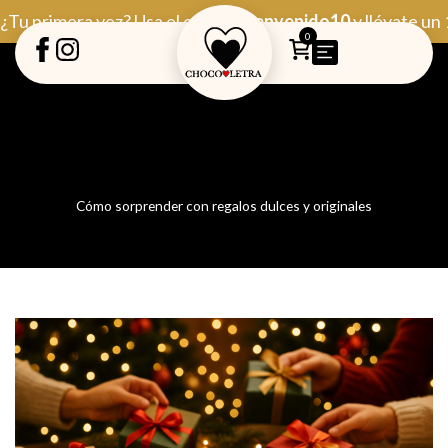
Ir
¿Tu primera vez? Usa el código
Bienvenido10
y llévate un
al
0
contenido
Cómo sorprender con regalos dulces y originales