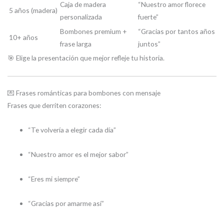
Caja de madera
“Nuestro amor florece
5 años (madera)
personalizada
fuerte”
Bombones premium +
“Gracias por tantos años
10+ años
frase larga
juntos”
🎯 Elige la presentación que mejor refleje tu historia.
💌 Frases románticas para bombones con mensaje
Frases que derriten corazones:
“Te volvería a elegir cada día”
“Nuestro amor es el mejor sabor”
“Eres mi siempre”
“Gracias por amarme así”