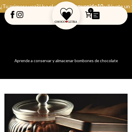
Ir
¿Tu primera vez? Usa el código
Bienvenido10
y llévate un
al
0
contenido
Aprende a conservar y almacenar bombones de chocolate