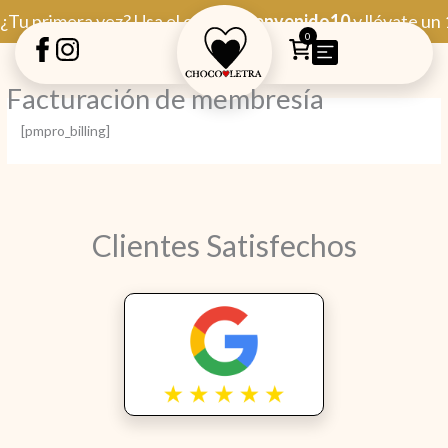
Ir
¿Tu primera vez? Usa el código
Bienvenido10
y llévate un
al
0
contenido
Facturación de membresía
[pmpro_billing]
Clientes Satisfechos