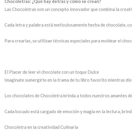
Chocoletras: ¿Qué hay detrás y cómo se crean?
Las Chocoletras son un concepto innovador que combina la creativi
Cada letra y palabra está meticulosamente hecha de chocolate, con
Para crearlas, se utilizan técnicas especiales para moldear el choc
El Placer de leer el chocolate con un toque Dulce
Imaginate sumergirte en la trama de tu libro favorito mientras di
Los chocolates de Chocoletra brinda a todos nuestros amantes de la
Cada bocado está cargado de emoción y magia en la lectura, brin
Chocoletra en la creatividad Culinaria