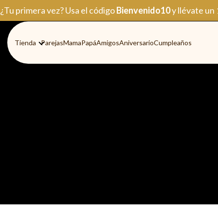
Ir
¿Tu primera vez? Usa el código
Bienvenido10
y llévate un
al
contenido
Tienda
Parejas
Mama
Papá
Amigos
Aniversario
Cumpleaños