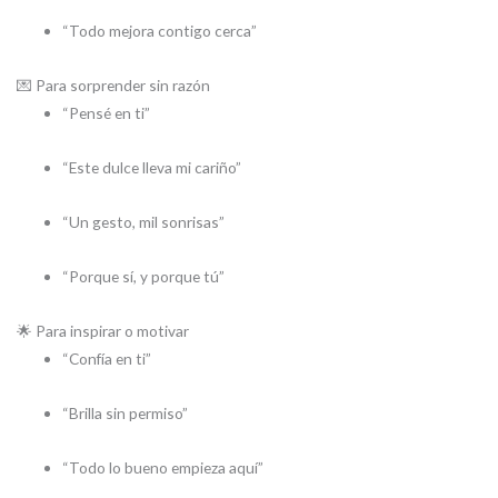
“Todo mejora contigo cerca”
💌 Para sorprender sin razón
“Pensé en ti”
“Este dulce lleva mi cariño”
“Un gesto, mil sonrisas”
“Porque sí, y porque tú”
🌟 Para inspirar o motivar
“Confía en ti”
“Brilla sin permiso”
“Todo lo bueno empieza aquí”