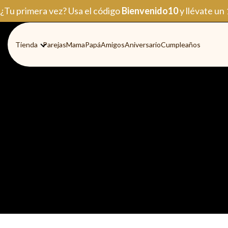
Ir
¿Tu primera vez? Usa el código
Bienvenido10
y llévate un
al
contenido
Tienda
Parejas
Mama
Papá
Amigos
Aniversario
Cumpleaños