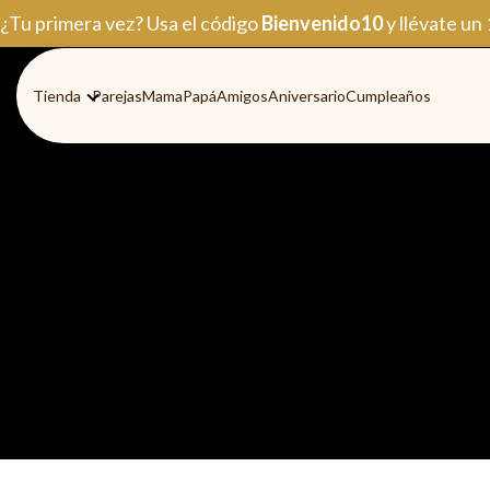
Ir
¿Tu primera vez? Usa el código
Bienvenido10
y llévate un
al
contenido
Tienda
Parejas
Mama
Papá
Amigos
Aniversario
Cumpleaños