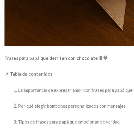
Frases para papá que derriten con chocolate 🍫💙
📌
Tabla de contenidos
La importancia de expresar amor con frases para papá que 
Por qué elegir bombones personalizados con mensajes
Tipos de frases para papá que emocionan de verdad