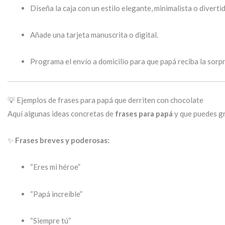
Diseña la caja con un estilo elegante, minimalista o diverti
Añade una tarjeta manuscrita o digital.
Programa el envío a domicilio para que papá reciba la sor
💡 Ejemplos de frases para papá que derriten con chocolate
Aquí algunas ideas concretas de
frases para papá
y que puedes g
✨
Frases breves y poderosas:
“Eres mi héroe”
“Papá increíble”
“Siempre tú”