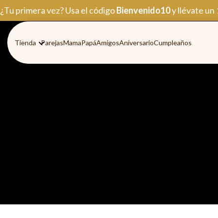
Ir
¿Tu primera vez? Usa el código
Bienvenido10
y llévate un
al
contenido
Tienda
Parejas
Mama
Papá
Amigos
Aniversario
Cumpleaños