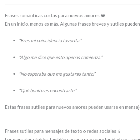
Frases románticas cortas para nuevos amores ❤️
En un inicio, menos es más. Algunas frases breves y sutiles puede
“Eres mi coincidencia favorita.”
“Algo me dice que esto apenas comienza.”
“No esperaba que me gustaras tanto.”
“Qué bonito es encontrarte.”
Estas frases sutiles para nuevos amores pueden usarse en mensaje
Frases sutiles para mensajes de texto o redes sociales 📱
Los mensajes rápidos también son una gran oportunidad para conq