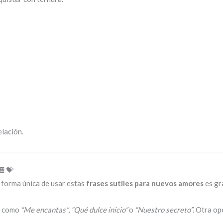
elación.
🍫💝
 forma única de usar estas
frases sutiles para nuevos amores
es gr
s como
“Me encantas”
,
“Qué dulce inicio”
o
“Nuestro secreto”
. Otra op