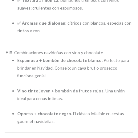
✅
Textura armónica:
bombones cremosos con vinos
suaves; crujientes con espumosos.
✅
Aromas que dialogan:
cítricos con blancos, especias con
tintos o ron.
🍷🍫 Combinaciones navideñas con vino y chocolate
Espumoso + bombón de chocolate blanco.
Perfecto para
brindar en Navidad. Consejo: un cava brut o prosecco
funciona genial.
Vino tinto joven + bombón de frutos rojos.
Una unión
ideal para cenas íntimas.
Oporto + chocolate negro.
El clásico infalible en cestas
gourmet navideñas.