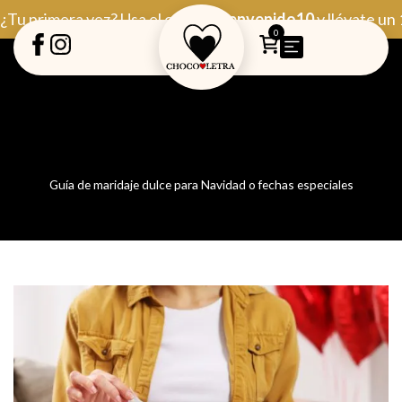
Ir
¿Tu primera vez? Usa el código
Bienvenido10
y llévate un
al
0
contenido
Guía de maridaje dulce para Navidad o fechas especiales