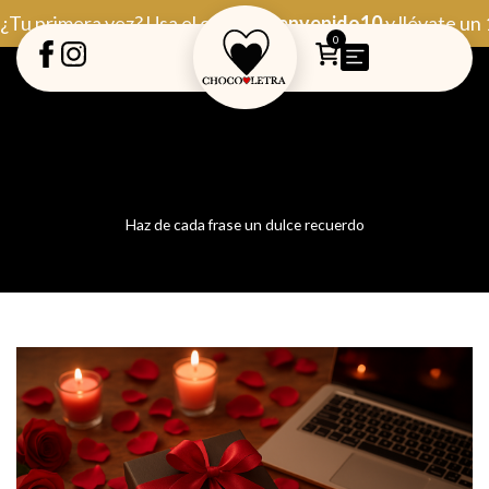
Ir
¿Tu primera vez? Usa el código
Bienvenido10
y llévate un
al
0
contenido
Haz de cada frase un dulce recuerdo