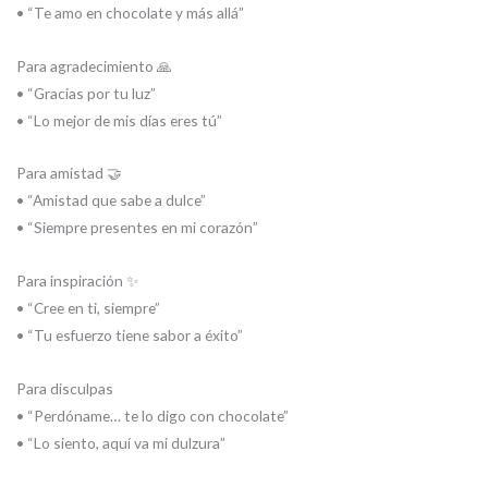
• “Te amo en chocolate y más allá”
Para agradecimiento 🙏
• “Gracias por tu luz”
• “Lo mejor de mis días eres tú”
Para amistad 🤝
• “Amistad que sabe a dulce”
• “Siempre presentes en mi corazón”
Para inspiración ✨
• “Cree en ti, siempre”
• “Tu esfuerzo tiene sabor a éxito”
Para disculpas
• “Perdóname… te lo digo con chocolate”
• “Lo siento, aquí va mi dulzura”