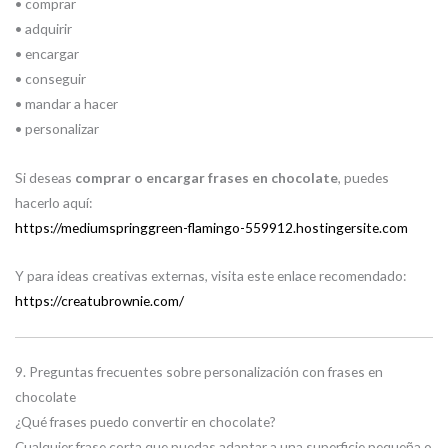
• comprar
• adquirir
• encargar
• conseguir
• mandar a hacer
• personalizar
Si deseas
comprar o encargar frases en chocolate
, puedes
hacerlo aquí:
https://mediumspringgreen-flamingo-559912.hostingersite.com
Y para ideas creativas externas, visita este enlace recomendado:
https://creatubrownie.com/
9. Preguntas frecuentes sobre personalización con frases en
chocolate
¿Qué frases puedo convertir en chocolate?
Cualquier frase corta que puedas adaptar a una superficie pequeña o