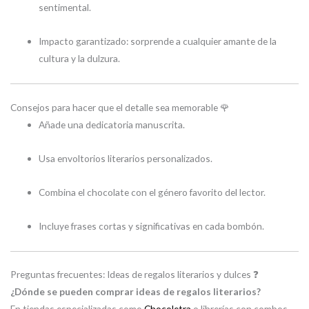
sentimental.
Impacto garantizado: sorprende a cualquier amante de la
cultura y la dulzura.
Consejos para hacer que el detalle sea memorable 🌹
Añade una dedicatoria manuscrita.
Usa envoltorios literarios personalizados.
Combina el chocolate con el género favorito del lector.
Incluye frases cortas y significativas en cada bombón.
Preguntas frecuentes: Ideas de regalos literarios y dulces ❓
¿Dónde se pueden comprar ideas de regalos literarios?
En tiendas especializadas como
Chocoletra
o librerías con combos