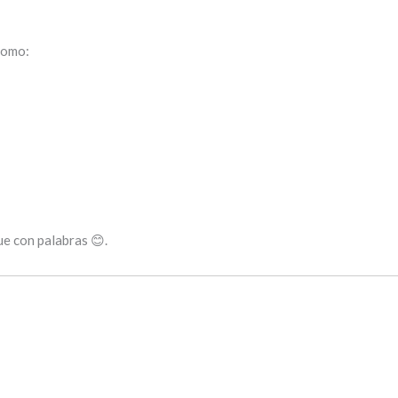
como:
e con palabras 😊.