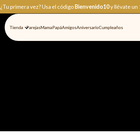
Ir
¿Tu primera vez? Usa el código
Bienvenido10
y llévate un
al
contenido
Tienda
Parejas
Mama
Papá
Amigos
Aniversario
Cumpleaños