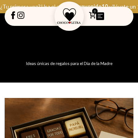
Ir
¿Tu primera vez? Usa el código
Bienvenido10
y llévate un
al
0
contenido
Ideas únicas de regalos para el Día de la Madre